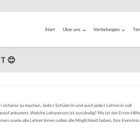
Start
Über uns
Vertiefungen
Ter
IT 😊
sicherer zu machen. Jede:r Schüler:in und auch jede:r Lehrer:in soll
 darauf ankommt. Welche Lehrperson ist zuständig? Wo ist der Erste-Hilfe
:innen sowie alle Lehrer:innen sollen die Möglichkeit haben, ihre Kenntni